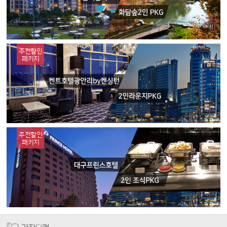
추천할인
패키지
추천할인
패키지