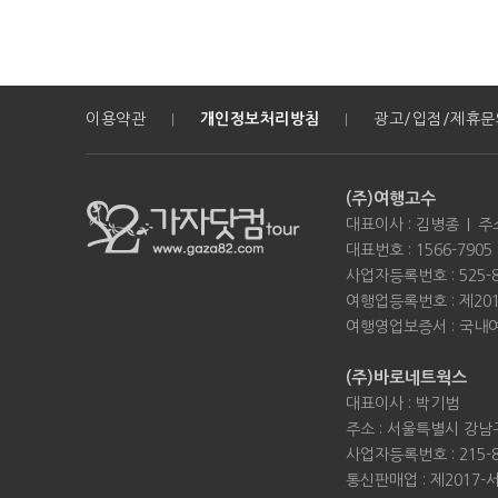
이용약관
개인정보처리방침
광고/입점/제휴문
|
|
(주)여행고수
대표이사 : 김병종
주
대표번호 : 1566-7905 / 
사업자등록번호 : 525-8
여행업등록번호 : 제201
여행영업보증서 : 국내여행 
(주)바로네트웍스
대표이사 : 박기범
주소 : 서울특별시 강남구
사업자등록번호 : 215-8
통신판매업 : 제2017