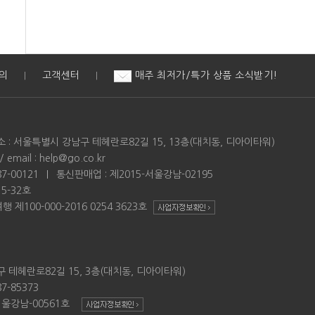
의
고객센터
매주 최저가/특가 상품 소식받기!
|
|
소 : 서울특별시 강남구 테헤란로82길 15, 13층(대치동, 디아이타워)
email : help@go.co.kr
7-00121
통신판매업 : 제2015-서울강남-02195
5-32호
제100-000-2016 0254 3623호
 테헤란로82길 15, 3층(대치동, 디아이타워)
7-85373
-서울강남-00561호